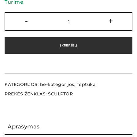
Turime
9,00 €.
6,00 €.
produkto
-
+
kiekis:
Plokščias
tiesus
Į KREPŠELĮ
šepetėlis
05,
SCULPTOR
KATEGORIJOS:
be-kategorijos
,
Teptukai
PREKĖS ŽENKLAS:
SCULPTOR
Aprašymas