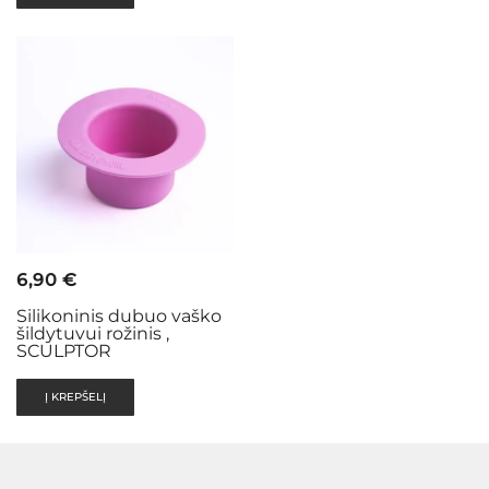
6,90
€
Silikoninis dubuo vaško
šildytuvui rožinis ,
SCULPTOR
Į KREPŠELĮ