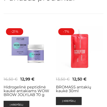
-21%
-7%
Original
Current
Original
Current
16,50
€
12,99
€
13,50
€
12,50
€
price
price
price
price
Hidrogelinė peptidinė
BROMASS antakių
kaukė antakiams WOW
kaukė 30ml
was:
is:
was:
is:
BROW JOLY:LAB 70 g
16,50 €.
12,99 €.
13,50 €.
12,50 €.
Į KREPŠELĮ
Į KREPŠELĮ