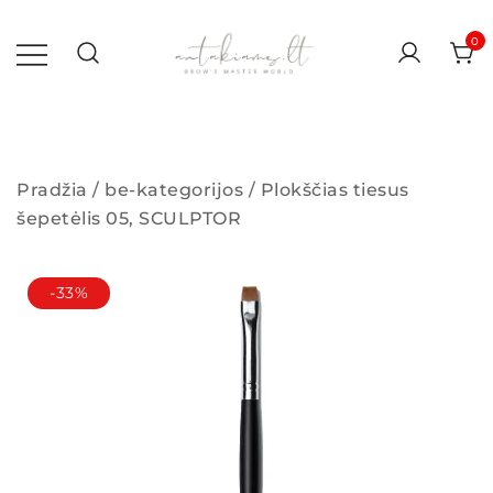
Skip
to
0
content
antakiams.lt
Pradžia
/
be-kategorijos
/ Plokščias tiesus
šepetėlis 05, SCULPTOR
-33%