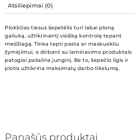
Atsiliepimai (0)
Plokščias tiesus šepetėlis turi labai ploną
galiuką, užtikrinantį visišką kontrolę tepant
medžiagą. Tinka tepti pasta ar maskuokliu
žymėjimui, o dirbant su laminavimo produktais
patogiai pašalina junginį. Be to, šepečio ilgis ir
plotis užtikrina maksimalų darbo tikslumą.
Panašūs produktai