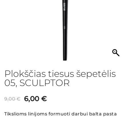
Plokščias tiesus šepetėlis
05, SCULPTOR
Original
Current
6,00
€
9,00
€
price
price
Tikslioms linijoms formuoti darbui balta pasta
was:
is: