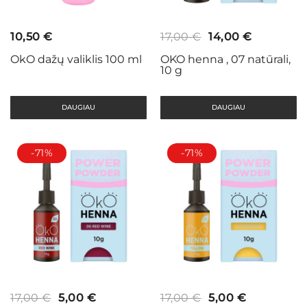
Original
Current
10,50
€
17,00
€
14,00
€
price
price
OkO dažų valiklis 100 ml
OKO henna , 07 natūrali,
10 g
was:
is:
17,00 €.
14,00 €.
DAUGIAU
DAUGIAU
-71%
-71%
Original
Current
Original
Current
17,00
€
5,00
€
17,00
€
5,00
€