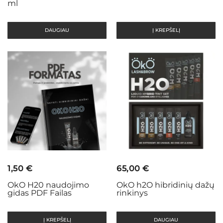
ml
11,00 €.
8,00 €.
DAUGIAU
Į KREPŠELĮ
1,50
€
65,00
€
OkO H20 naudojimo
OkO h2O hibridinių dažų
gidas PDF Failas
rinkinys
Į KREPŠELĮ
DAUGIAU