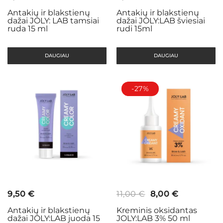
Antakių ir blakstienų
Antakių ir blakstienų
dažai JOLY: LAB tamsiai
dažai JOLY:LAB šviesiai
ruda 15 ml
rudi 15ml
DAUGIAU
DAUGIAU
-27%
Original
Current
9,50
€
11,00
€
8,00
€
price
price
Antakių ir blakstienų
Kreminis oksidantas
dažai JOLY:LAB juoda 15
JOLY:LAB 3% 50 ml
was:
is: