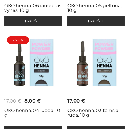
price
price
price
price
OKO henna, 06 raudonas
OKO henna, 05 geltona,
vynas, 10 g
10 g
was:
is:
was:
is:
17,00 €.
5,00 €.
17,00 €.
5,00 €.
Į KREPŠELĮ
Į KREPŠELĮ
-53%
Original
Current
17,00
€
8,00
€
17,00
€
price
price
OKO henna, 04 juoda, 10
OKO henna, 03 tamsiai
g
ruda, 10 g
was:
is:
17,00 €.
8,00 €.