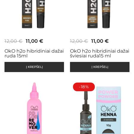
Original
Current
Original
Current
12,00
€
11,00
€
12,00
€
11,00
€
price
price
price
price
OkO h2o hibridiniai dažai
OkO h2o hibridiniai dažai
ruda 15ml
šviesiai ruda15 ml
was:
is:
was:
is:
12,00 €.
11,00 €.
12,00 €.
11,00 €.
Į KREPŠELĮ
Į KREPŠELĮ
-18%