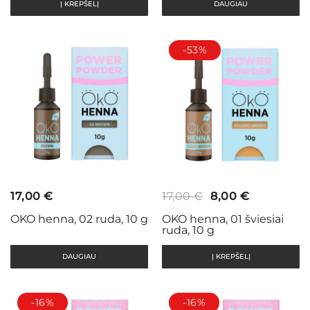
Į KREPŠELĮ
DAUGIAU
-53%
Original
Current
17,00
€
17,00
€
8,00
€
price
price
OKO henna, 02 ruda, 10 g
OKO henna, 01 šviesiai
ruda, 10 g
was:
is:
17,00 €.
8,00 €.
DAUGIAU
Į KREPŠELĮ
-16%
-16%