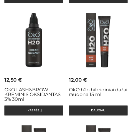
12,50
€
12,00
€
OKO LASH&BROW
OkO h2o hibridiniai dažai
KREMINIS OKSIDANTAS
raudona 15 ml
3% 30ml
Į KREPŠELĮ
DAUGIAU