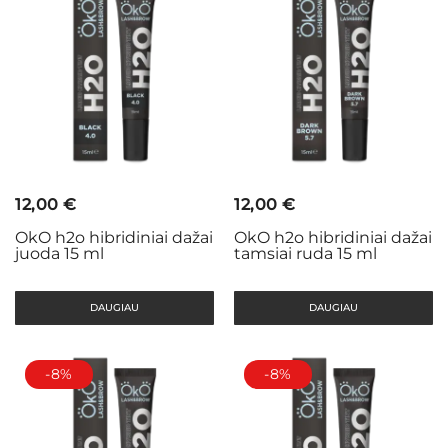
12,00
€
12,00
€
OkO h2o hibridiniai dažai
OkO h2o hibridiniai dažai
juoda 15 ml
tamsiai ruda 15 ml
DAUGIAU
DAUGIAU
-8%
-8%