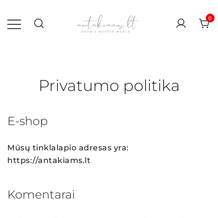
Skip
to
0
content
antakiams.lt
Privatumo politika
E-shop
Mūsų tinklalapio adresas yra:
https://antakiams.lt
Komentarai