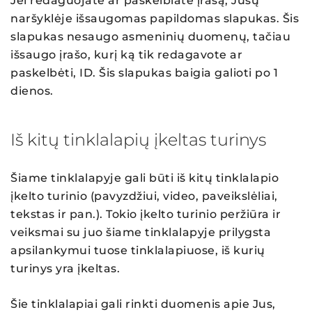
Jei redaguojate ar paskelbiate įrašą, Jūsų
naršyklėje išsaugomas papildomas slapukas. Šis
slapukas nesaugo asmeninių duomenų, tačiau
išsaugo įrašo, kurį ką tik redagavote ar
paskelbėti, ID. Šis slapukas baigia galioti po 1
dienos.
Iš kitų tinklalapių įkeltas turinys
Šiame tinklalapyje gali būti iš kitų tinklalapio
įkelto turinio (pavyzdžiui, video, paveikslėliai,
tekstas ir pan.). Tokio įkelto turinio peržiūra ir
veiksmai su juo šiame tinklalapyje prilygsta
apsilankymui tuose tinklalapiuose, iš kurių
turinys yra įkeltas.
Šie tinklalapiai gali rinkti duomenis apie Jus,