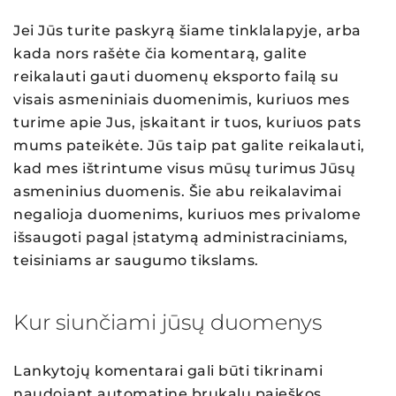
Jei Jūs turite paskyrą šiame tinklalapyje, arba
kada nors rašėte čia komentarą, galite
reikalauti gauti duomenų eksporto failą su
visais asmeniniais duomenimis, kuriuos mes
turime apie Jus, įskaitant ir tuos, kuriuos pats
mums pateikėte. Jūs taip pat galite reikalauti,
kad mes ištrintume visus mūsų turimus Jūsų
asmeninius duomenis. Šie abu reikalavimai
negalioja duomenims, kuriuos mes privalome
išsaugoti pagal įstatymą administraciniams,
teisiniams ar saugumo tikslams.
Kur siunčiami jūsų duomenys
Lankytojų komentarai gali būti tikrinami
naudojant automatinę brukalų paieškos