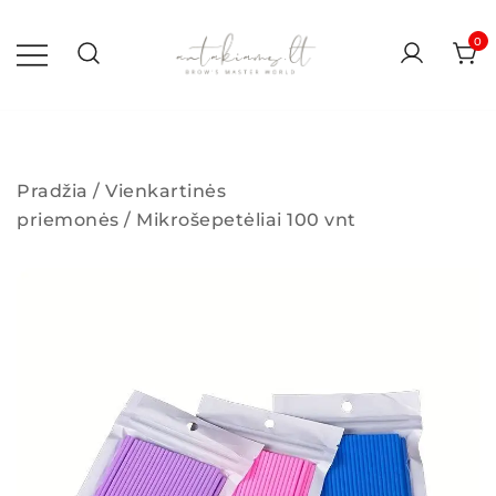
Skip
to
0
content
antakiams.lt
Pradžia
/
Vienkartinės
priemonės
/ Mikrošepetėliai 100 vnt