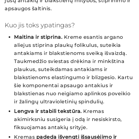
jūsų antakių ir blakstienų mitybos, stiprinimo ir
apsaugos šaltinis.
Kuo jis toks ypatingas?
Maitina ir stiprina.
Kreme esantis argano
aliejus stiprina plaukų folikulus, suteikia
antakiams ir blakstienoms sveiką išvaizdą.
Taukmedžio sviestas drėkina ir minkština
plaukus, suteikdamas antakiams ir
blakstienoms elastingumo ir blizgesio. Kartu
šie komponentai apsaugo antakius ir
blakstienas nuo neigiamo aplinkos poveikio
ir žalingų ultravioletinių spindulių.
Lengva ir stabili tekstūra.
Kremas
akimirksniu susigeria į odą ir nesiskirsto,
fiksuojamas antakių srityje.
Kremas
padeda išvengti išsausėjimo ir