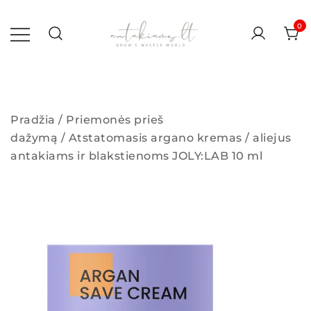
Skip
to
0
content
antakiams.lt
Pradžia
/
Priemonės prieš
dažymą
/ Atstatomasis argano kremas / aliejus
antakiams ir blakstienoms JOLY:LAB 10 ml