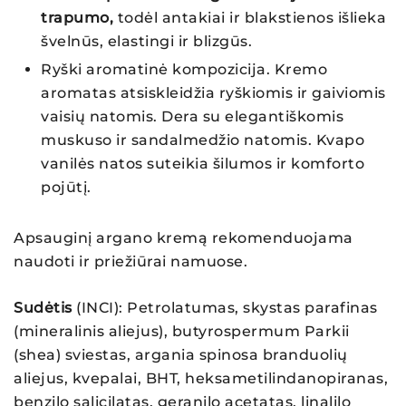
trapumo,
todėl antakiai ir blakstienos išlieka
švelnūs, elastingi ir blizgūs.
Ryški aromatinė kompozicija. Kremo
aromatas atsiskleidžia ryškiomis ir gaiviomis
vaisių natomis. Dera su elegantiškomis
muskuso ir sandalmedžio natomis. Kvapo
vanilės natos suteikia šilumos ir komforto
pojūtį.
Apsauginį argano kremą rekomenduojama
naudoti ir priežiūrai namuose.
Sudėtis
(INCI): Petrolatumas, skystas parafinas
(mineralinis aliejus), butyrospermum Parkii
(shea) sviestas, argania spinosa branduolių
aliejus, kvepalai, BHT, heksametilindanopiranas,
benzilo salicilatas, geranilo acetatas, linalilo