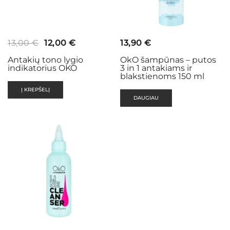
Original
Current
13,00
€
12,00
€
13,90
€
price
price
Antakių tono lygio
OkO šampūnas – putos
indikatorius OKO
3 in 1 antakiams ir
was:
is:
blakstienoms 150 ml
13,00 €.
12,00 €.
Į KREPŠELĮ
DAUGIAU