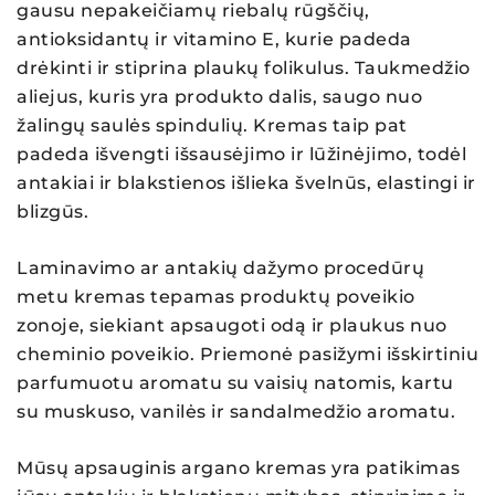
gausu nepakeičiamų riebalų rūgščių,
antioksidantų ir vitamino E, kurie padeda
drėkinti ir stiprina plaukų folikulus. Taukmedžio
aliejus, kuris yra produkto dalis, saugo nuo
žalingų saulės spindulių. Kremas taip pat
padeda išvengti išsausėjimo ir lūžinėjimo, todėl
antakiai ir blakstienos išlieka švelnūs, elastingi ir
blizgūs.
Laminavimo ar antakių dažymo procedūrų
metu kremas tepamas produktų poveikio
zonoje, siekiant apsaugoti odą ir plaukus nuo
cheminio poveikio. Priemonė pasižymi išskirtiniu
parfumuotu aromatu su vaisių natomis, kartu
su muskuso, vanilės ir sandalmedžio aromatu.
Mūsų apsauginis argano kremas yra patikimas