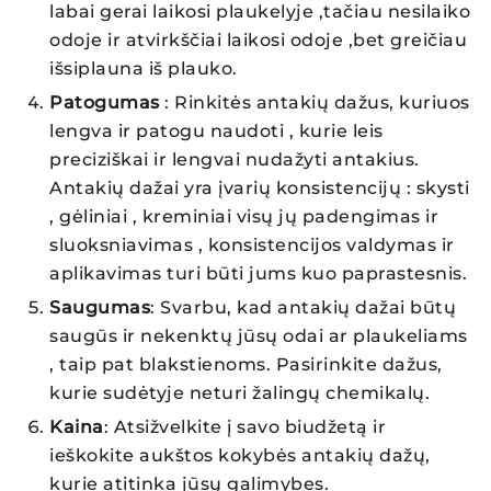
labai gerai laikosi plaukelyje ,tačiau nesilaiko
odoje ir atvirkščiai laikosi odoje ,bet greičiau
išsiplauna iš plauko.
Patogumas
: Rinkitės antakių dažus, kuriuos
lengva ir patogu naudoti , kurie leis
preciziškai ir lengvai nudažyti antakius.
Antakių dažai yra įvarių konsistencijų : skysti
, gėliniai , kreminiai visų jų padengimas ir
sluoksniavimas , konsistencijos valdymas ir
aplikavimas turi būti jums kuo paprastesnis.
Saugumas
: Svarbu, kad antakių dažai būtų
saugūs ir nekenktų jūsų odai ar plaukeliams
, taip pat blakstienoms. Pasirinkite dažus,
kurie sudėtyje neturi žalingų chemikalų.
Kaina
: Atsižvelkite į savo biudžetą ir
ieškokite aukštos kokybės antakių dažų,
kurie atitinka jūsų galimybes.