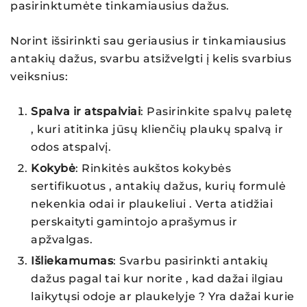
pasirinktumėte tinkamiausius dažus.
Norint išsirinkti sau geriausius ir tinkamiausius
antakių dažus, svarbu atsižvelgti į kelis svarbius
veiksnius:
Spalva ir atspalviai
: Pasirinkite spalvų paletę
, kuri atitinka jūsų klienčių plaukų spalvą ir
odos atspalvį.
Kokybė
: Rinkitės aukštos kokybės
sertifikuotus , antakių dažus, kurių formulė
nekenkia odai ir plaukeliui . Verta atidžiai
perskaityti gamintojo aprašymus ir
apžvalgas.
Išliekamumas
: Svarbu pasirinkti antakių
dažus pagal tai kur norite , kad dažai ilgiau
laikytųsi odoje ar plaukelyje ? Yra dažai kurie