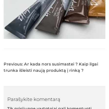
Navigacija
Previous:
Ar kada nors susimastei ? Kaip ilgai
tarp
trunka išleisti naują produktą į rinką ?
įrašų
Parašykite komentarą
Tik
prisijungę
vartotojai gali komentuoti.