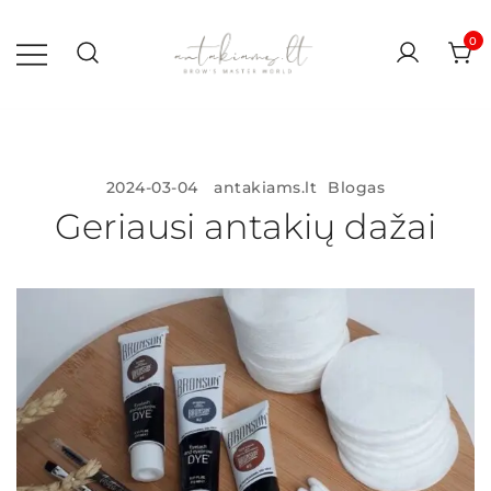
Skip
to
0
content
antakiams.lt
2024-03-04
antakiams.lt
Blogas
Geriausi antakių dažai