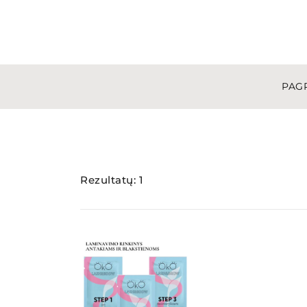
Skip
to
content
PAGR
Rezultatų: 1