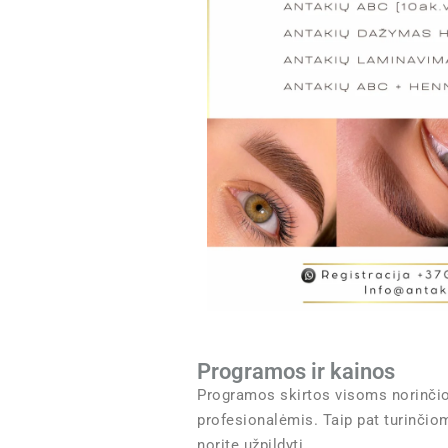
Programos ir kainos
Programos skirtos visoms norinčio
profesionalėmis. Taip pat turinčio
norite užpildyti .