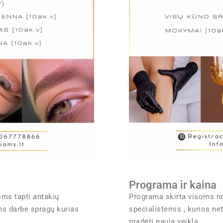
Programa ir kaina
ms tapti antakių
Programa skirta visoms nor
ms darbe spragų kurias
specialistėmis , kurios netu
pradėti naują veiklą.